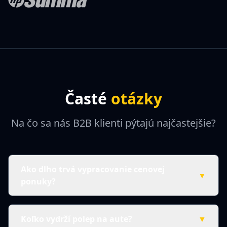
Časté
otázky
Na čo sa nás B2B klienti pýtajú najčastejšie?
Ako dlho trvá vypracovanie cenovej
▼
ponuky?
Koľko vydrží polep na aute?
▼