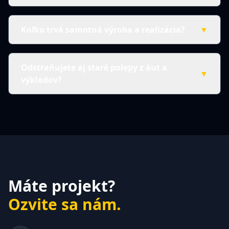
Koľko trvá samotná výroba a realizácia?
▼
Odstraňujete aj staré polepy z áut a
▼
výkladov?
Máte projekt?
Ozvite sa nám.