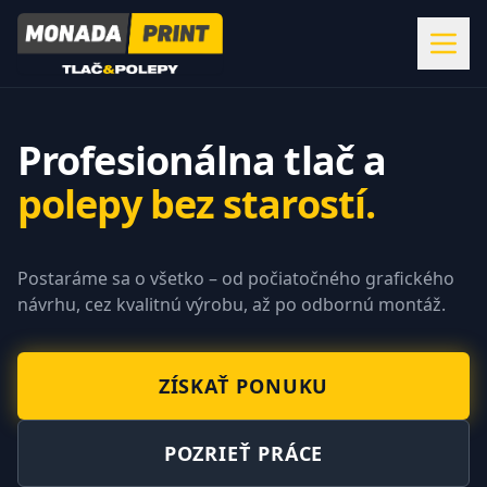
Profesionálna tlač a
polepy bez starostí.
Postaráme sa o všetko – od počiatočného grafického
návrhu, cez kvalitnú výrobu, až po odbornú montáž.
Veľkoformátová tlač, polepy áut a výroba svetelnej reklamy
ZÍSKAŤ PONUKU
POZRIEŤ PRÁCE