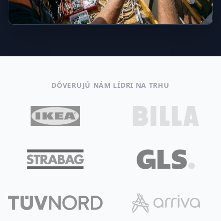
DÔVERUJÚ NÁM LÍDRI NA TRHU